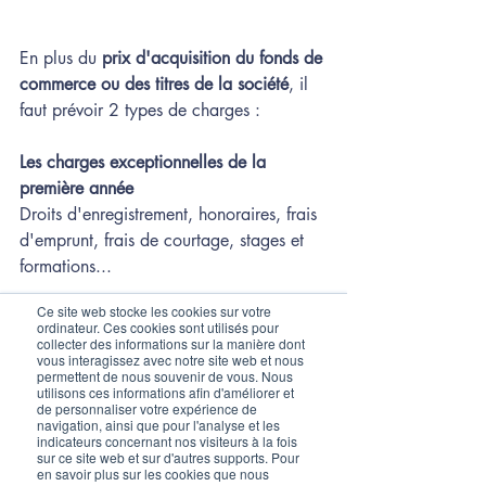
En plus du 
prix d'acquisition du fonds de 
commerce ou des titres de la société
, il 
faut prévoir 2 types de charges :
Les charges exceptionnelles de la 
première année
Droits d'enregistrement, honoraires, frais 
d'emprunt, frais de courtage, stages et 
formations...
Ce site web stocke les cookies sur votre
Les décaissements temporaires
ordinateur. Ces cookies sont utilisés pour
Dépôts de garanties notamment pour les 
collecter des informations sur la manière dont
vous interagissez avec notre site web et nous
loyers, stock, TVA sur les frais, etc. 
permettent de nous souvenir de vous. Nous
utilisons ces informations afin d'améliorer et
de personnaliser votre expérience de
Lire la suite de l'article
navigation, ainsi que pour l'analyse et les
indicateurs concernant nos visiteurs à la fois
Reprise d'entreprises
sur ce site web et sur d'autres supports. Pour
Reprise de fonds de commerces
en savoir plus sur les cookies que nous