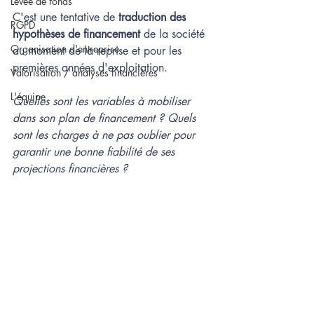
Levée de fonds
C'est une tentative de 
traduction des 
RGPD
hypothèses de financement 
de la société 
Organisation d'entreprise
au moment de la reprise et pour les 
premières années d'exploitation.
Valorisation / analyses financières
L'équipe
Quelles sont les variables à mobiliser 
dans son plan de financement ? Quels 
sont les charges à ne pas oublier pour 
garantir une bonne fiabilité de ses 
projections financières ?