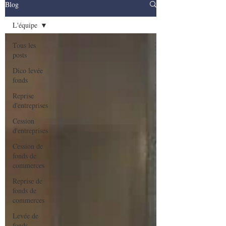
Blog
L'équipe
Tous les
posts
Dico levée
fonds
Reprise
d'entreprises
Cession
d'entreprises
Cession de
fonds de
commerces
Reprise de
fonds de
commerces
Levée de
fonds