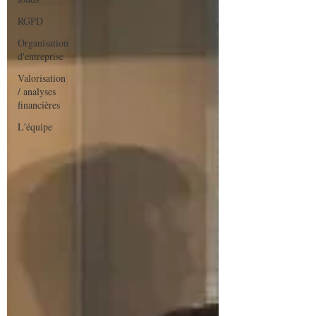
RGPD
Organisation
d'entreprise
Valorisation
/ analyses
financières
L'équipe