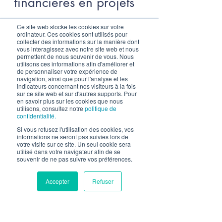
transforme les analyses
financières en projets
Ce site web stocke les cookies sur votre
ordinateur. Ces cookies sont utilisés pour
collecter des informations sur la manière dont
Quel que soit le type de mission / le
vous interagissez avec notre site web et nous
permettent de nous souvenir de vous. Nous
consultant / le territoire, vous trouverez
utilisons ces informations afin d'améliorer et
dans notre accompagnement des valeurs
de personnaliser votre expérience de
navigation, ainsi que pour l'analyse et les
communes...
indicateurs concernant nos visiteurs à la fois
sur ce site web et sur d'autres supports. Pour
en savoir plus sur les cookies que nous
utilisons, consultez notre
politique de
confidentialité.
Si vous refusez l'utilisation des cookies, vos
informations ne seront pas suivies lors de
votre visite sur ce site. Un seul cookie sera
utilisé dans votre navigateur afin de se
souvenir de ne pas suivre vos préférences.
Accepter
Refuser