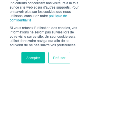
indicateurs concernant nos visiteurs à la fois
sur ce site web et sur d'autres supports. Pour
« 5/5. Equipe au top, réactive et très
en savoir plus sur les cookies que nous
utilisons, consultez notre
politique de
professionnelle. Merci à Mme Rubio et
confidentialité.
l'équipe juridique de MG pour
Si vous refusez l'utilisation des cookies, vos
informations ne seront pas suivies lors de
l'accompagnement et la réalisation de notre
votre visite sur ce site. Un seul cookie sera
utilisé dans votre navigateur afin de se
projet. »
souvenir de ne pas suivre vos préférences.
Accepter
Refuser