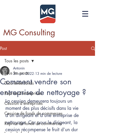
MG Consulting
Post
Tous les posts
Antonin
Tous les posts
21 oct. 2022
13 min de lecture
Comment vendre son
Dico levée fonds
entreprise de nettoyage ?
Reprise d'entreprises
La cession demeurera toujours un 
Cession d'entreprises
moment des plus décisifs dans la vie 
Cession de fonds de commerces
d’un dirigeant et d’une entreprise de 
nettoyage. Car pour le dirigeant, la 
Reprise de fonds de commerces
cession récompense le fruit d’un dur 