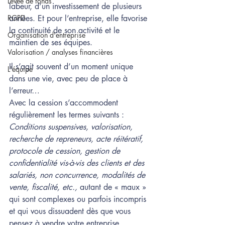
Levée de fonds
labeur, d’un investissement de plusieurs 
RGPD
années. Et pour l’entreprise, elle favorise 
la continuité de son activité et le 
Organisation d'entreprise
maintien de ses équipes.
Valorisation / analyses financières
Il s’agit souvent d’un moment unique 
L'équipe
dans une vie, avec peu de place à 
l’erreur…
Avec la cession s’accommodent 
régulièrement les termes suivants :
Conditions suspensives, valorisation, 
recherche de repreneurs, acte réitératif, 
protocole de cession, gestion de 
confidentialité vis-à-vis des clients et des 
salariés, non concurrence, modalités de 
vente, fiscalité, etc.,
 autant de « maux » 
qui sont complexes ou parfois incompris 
et qui vous dissuadent dès que vous 
pensez à vendre votre entreprise. 