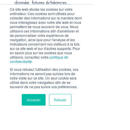
donnée, futures échéances…
Ce site web stocke les cookies sur votre
ordinateur. Ces cookies sont utilisés pour
Il ne faut pas oublier que c’est ce qui 
collecter des informations sur la manière dont
vous interagissez avec notre site web et nous
déterminera le cadre de votre cession, 
permettent de nous souvenir de vous. Nous
donc chaque point est à étudier avec 
utilisons ces informations afin d'améliorer et
de personnaliser votre expérience de
vigilance. Vos conseils (cabinets fusion-
navigation, ainsi que pour l'analyse et les
acquisition, avocats, experts-comptables) 
indicateurs concernant nos visiteurs à la fois
sur ce site web et sur d'autres supports. Pour
peuvent vous être d’une aide 
en savoir plus sur les cookies que nous
utilisons, consultez notre
politique de
considérable à ce stade dans la défense 
confidentialité.
de vos intérêts.
Si vous refusez l'utilisation des cookies, vos
informations ne seront pas suivies lors de
votre visite sur ce site. Un seul cookie sera
Compromis et protocole :
utilisé dans votre navigateur afin de se
Rédigé par un avocat ou par un notaire, 
souvenir de ne pas suivre vos préférences.
ce document reprend de manière 
exhaustive l’ensemble de la cession 
Accepter
Refuser
(selon les cas de figure, l’acte peut être 
rédigé par l’avocat du cédant ou celui 
de l’acquéreur).