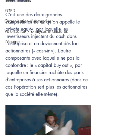
investisseurs.  
Levée de fonds
RGPD
C’est une des deux grandes 
Organisation d'entreprise
composantes de ce qu’on appelle le 
private equity, par laquelle les 
Valorisation / analyses financières
investisseurs injectent du cash dans 
L'équipe
l’entreprise et en deviennent dès lors 
actionnaires (« cash-in »). L’autre 
composante avec laquelle ne pas la 
confondre : le « capital buy-out », par 
laquelle un financier rachète des parts 
d’entreprises à ses actionnaires (dans ce 
cas l’opération sert plus les actionnaires 
que la société elle-même).  