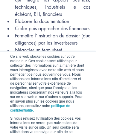
techniques, industriels le cas 
échéant, RH, financiers 
Elaborer la documentation 
Cibler puis approcher des financeurs  
Permettre l’instruction du dossier (due 
diligences) par les investisseurs 
Négocier un term sheet  
Ce site web stocke les cookies sur votre
Finaliser l’opération (“closer”) ! 
ordinateur. Ces cookies sont utilisés pour
collecter des informations sur la manière dont
vous interagissez avec notre site web et nous
permettent de nous souvenir de vous. Nous
utilisons ces informations afin d'améliorer et
de personnaliser votre expérience de
navigation, ainsi que pour l'analyse et les
indicateurs concernant nos visiteurs à la fois
sur ce site web et sur d'autres supports. Pour
en savoir plus sur les cookies que nous
utilisons, consultez notre
politique de
confidentialité.
Si vous refusez l'utilisation des cookies, vos
Questions à se poser à ce sujet : 
informations ne seront pas suivies lors de
Est-ce que mon projet de 
votre visite sur ce site. Un seul cookie sera
utilisé dans votre navigateur afin de se
développement est susceptible 