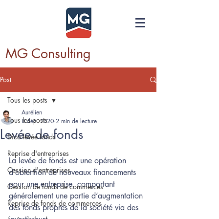
MG Consulting
Post
Tous les posts
Aurélien
Tous les posts
8 déc. 2020
2 min de lecture
Levée de fonds
Dico levée fonds
Reprise d'entreprises
La levée de fonds est une opération 
Cession d'entreprises
d’obtention de nouveaux financements 
pour une entreprise, comportant 
Cession de fonds de commerces
généralement une partie d’augmentation 
Reprise de fonds de commerces
des fonds propres de la société via des 