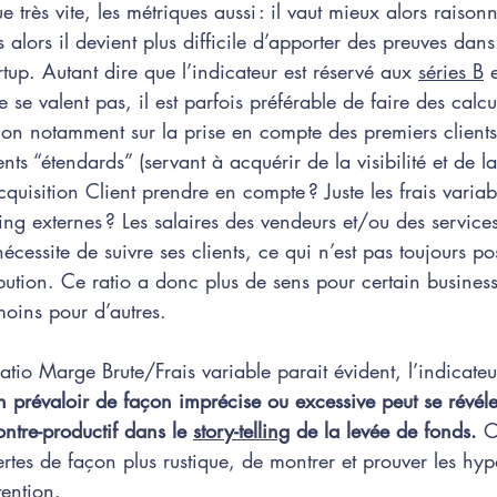
e très vite, les métriques aussi : il vaut mieux alors raison
 alors il devient plus difficile d’apporter des preuves dans
tup. Autant dire que l’indicateur est réservé aux 
séries B
 
ne se valent pas, il est parfois préférable de faire des calcu
ion notamment sur la prise en compte des premiers clients
ts “étendards” (servant à acquérir de la visibilité et de la 
uisition Client prendre en compte ? Juste les frais variabl
ng externes ? Les salaires des vendeurs et/ou des service
cessite de suivre ses clients, ce qui n’est pas toujours pos
bution. Ce ratio a donc plus de sens pour certain busines
oins pour d’autres. 
atio Marge Brute/Frais variable parait évident, l’indicateu
n prévaloir de façon imprécise ou excessive peut se révéle
ntre-productif dans le 
story-telling
 de la levée de fonds.
 O
ertes de façon plus rustique, de montrer et prouver les hyp
tention. 