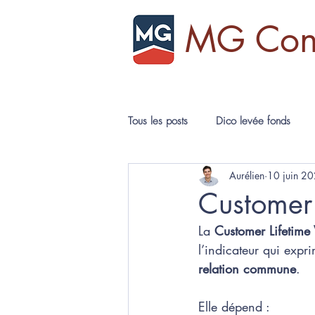
MG Cons
Tous les posts
Dico levée fonds
Aurélien
10 juin 2
Reprise de fonds de commerces
Customer 
La 
Customer 
Lifetime
Valorisation / analyses financières
l’indicateur qui expr
relation commune
.  
Elle dépend : 