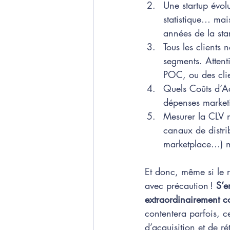
Une startup évolu
statistique… mais
années de la star
Tous les clients 
segments. Attent
POC, ou des clien
Quels Coûts d’Acq
dépenses marketi
Mesurer la CLV né
canaux de distri
marketplace…) m
Et donc, même si le r
avec précaution ! 
S’e
extraordinairement co
contentera parfois, c
d’acquisition et de ré