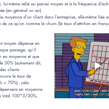
, lui-même relié au panier moyen et à la fréquence d’ach
ée (en général un an). 
ie moyenne d’un client dans l’entreprise, elle-même liée a
e de ce qu’on nomme le churn (le taux d’attrition en frança
ent moyen dépense en 
ue passage, qu’il 
 an en moyenne et que 
de 30% (autrement dit, 
es clients 
encore le taux de 
% = 70%) : cela 
t dépensera en moyenne 
 au total 100*3/30%, 