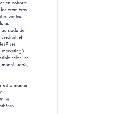
ner en cohorte 
 les premières 
et suivantes. 
ls par 
 au stade de 
crédibilité). 
es ? Les 
s marketing ? 
sible selon les 
s model (SaaS, 
r est à manier 
r 
n se 
othèses 