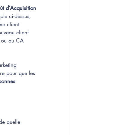
oût d’Acquisition 
le ci-dessus, 
e client 
uveau client 
n ou au CA 
rketing 
re pour que les 
bonnes 
de quelle 