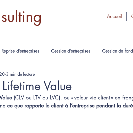
ulting
Accueil
Reprise d'entreprises
Cession d'entreprises
Cession de fon
020
3 min de lecture
Levée de fonds
RGPD
Organisation d'entreprise
Lifetime Value
 Value
 (CLV ou LTV ou LVC), ou « valeur vie client » en franç
L'équipe
ime 
ce que rapporte le client à l’entreprise pendant la duré