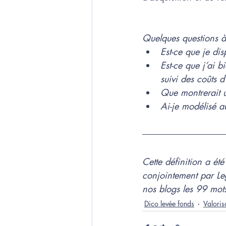
Quelques questions à
Est-ce que je dis
Est-ce que j’ai b
suivi des coûts d
Que montrerait u
Ai-je modélisé au
Cette définition a ét
conjointement par Le
nos blogs les 99 mots
Dico levée fonds
Valoris