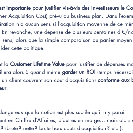
t importante pour justifier vis-à-vis des investisseurs le C
r Acquisition Cost) prévu au business plan. Dans l’exemp
ération n’a aucun sens si l’acquisition moyenne de ce mêm
En revanche, une dépense de plusieurs centaines d’€/no
 du sens, alors que la simple comparaison au panier moye
ider cette politique. 
t la 
Customer Lifetime Value
 pour justifier de dépenses ma
illera alors à quand même 
garder un ROI
 (temps nécessai
un client couvrent son coût d’acquisition) 
conforme aux 
eur
. 
 dangereux que la notion est plus subtile qu’il n’y paraît : 
ent en Chiffre d’Affaires, d’autres en marge… mais alors 
? (brute ? nette ? brute hors coûts d’acquisition ? etc.).  