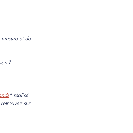
e mesure et de 
ion ?
onds
" réalisé 
retrouvez sur 