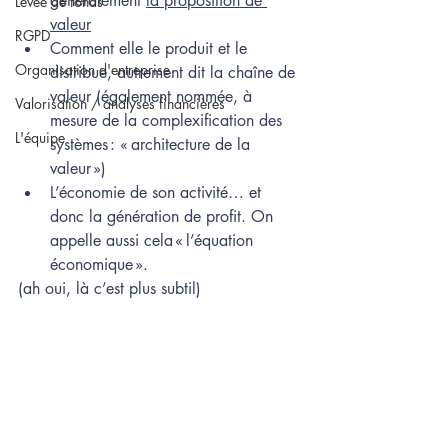
généralement 
la proposition de 
Levée de fonds
valeur
RGPD
Comment elle le produit et le 
Organisation d'entreprise
distribue, autrement dit la chaîne de 
valeur (également nommée, à 
Valorisation / analyses financières
mesure de la complexification des 
L'équipe
systèmes : « architecture de la 
valeur ») 
L’économie de son activité… et 
donc la génération de profit. On 
appelle aussi cela « l’équation 
économique ». 
(ah oui, là c’est plus subtil) 