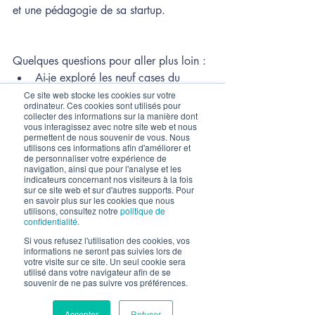
et une pédagogie de sa startup. 
Quelques questions pour aller plus loin :
Ai-je exploré les neuf cases du 
Business model canvas en menant 
Ce site web stocke les cookies sur votre
ordinateur. Ces cookies sont utilisés pour
les itérations nécessaires ?  
collecter des informations sur la manière dont
vous interagissez avec notre site web et nous
Ai-je bien identifié la famille de mon 
permettent de nous souvenir de vous. Nous
business model ? Est-ce que je me 
utilisons ces informations afin d'améliorer et
de personnaliser votre expérience de
suis renseigné sur les ratios clés sur 
navigation, ainsi que pour l'analyse et les
des entreprises de la même famille ? 
indicateurs concernant nos visiteurs à la fois
sur ce site web et sur d'autres supports. Pour
Ai-je confronté mes hypothèses à un 
en savoir plus sur les cookies que nous
utilisons, consultez notre
politique de
tiers de confiance ? 
confidentialité.
Ai-je intégré le business model de 
Si vous refusez l'utilisation des cookies, vos
mes clients ? de mes partenaires ? 
informations ne seront pas suivies lors de
votre visite sur ce site. Un seul cookie sera
de mes fournisseurs ? 
utilisé dans votre navigateur afin de se
Est-ce que je dois modéliser un seul 
souvenir de ne pas suivre vos préférences.
modèle principal ou bien distinguer 
tous les modèles des différentes 
Accepter
Refuser