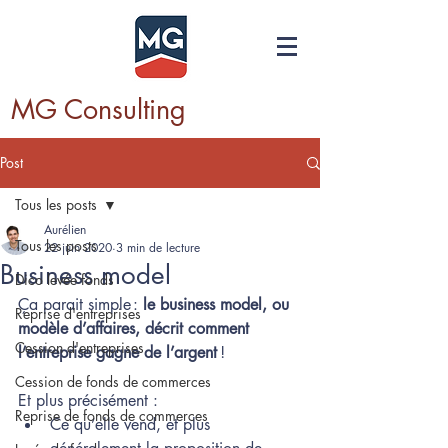
MG Consulting
Post
Tous les posts
Aurélien
Tous les posts
22 juin 2020
3 min de lecture
Business model
Dico levée fonds
Ça parait simple : 
le business model, ou 
Reprise d'entreprises
modèle d’affaires, décrit comment 
Cession d'entreprises
l’entreprise gagne de l’argent
 ! 
Cession de fonds de commerces
Et plus précisément :  
Reprise de fonds de commerces
Ce qu’elle vend, et plus 